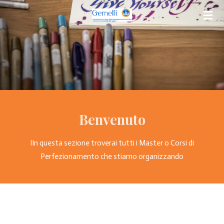
Vai
al
contenuto
principale
Benvenuto
IIn questa sezione troverai tutti i Master o Corsi di
Perfezionamento che stiamo organizzando