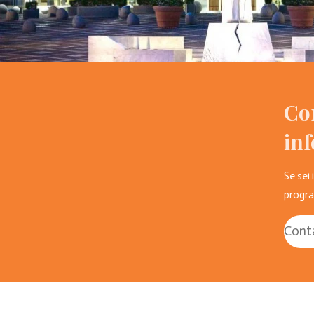
Con
in
Se sei
progra
Cont