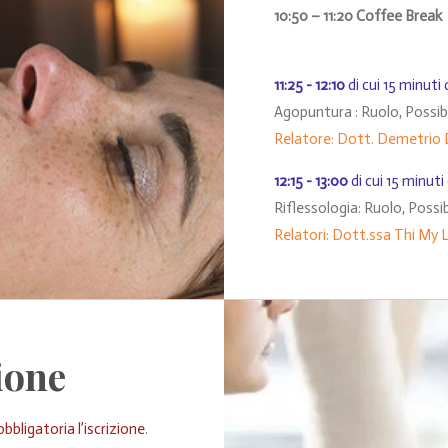
10:50 – 11:20 Coffee Break
11:25
-
12:10
di cui 15 minut
Agopuntura : Ruolo, Possibi
Relatore: Dott. Demetrio 
12:15
-
13:00
di cui 15 minu
Riflessologia: Ruolo, Possib
Relatori:
Dott.ssa Thi My 
ione
bbligatoria l’iscrizione
.