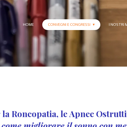
HOME
CONVEGNI E CONGRESSI
I NOSTRI
 la Roncopatia, le Apnee Ostrutti
 come migliorare il sonno con met